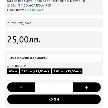
Код на продукта:
Тяло за едностранна LED Пура Т8
2*60см/2*120см/2*150см IP65
Наличност:
В наличност
2
Product(s) Sold
25,00лв.
Възможни варианти
Дължина:
*
60 см
120 см (+15,00лв.)
150 см (+33,00лв.)
-
+
КУПИ