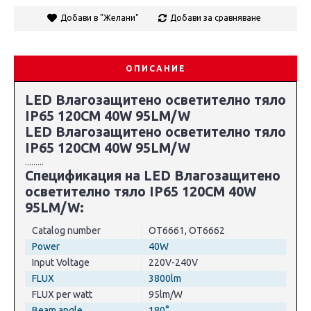
Добави в "Желани"
Добави за сравняване
ОПИСАНИЕ
LED Влагозащитено осветително тяло
IP65 120CM 40W 95LM/W
LED Влагозащитено осветително тяло
IP65 120CM 40W 95LM/W
.........
Спецификация на LED Влагозащитено
осветително тяло IP65 120CM 40W
95LM/W:
Catalog number
ОТ6661, ОТ6662
Power
40W
Input Voltage
220V-240V
FLUX
3800lm
FLUX per watt
95lm/W
Beam angle
180°