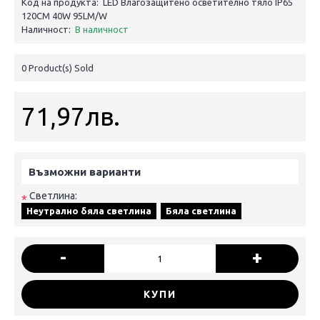
Код на продукта:
LED Влагозащитено осветително тяло IP65
120CM 40W 95LM/W
Наличност:
В наличност
0
Product(s) Sold
71,97лв.
Възможни варианти
Светлина:
*
Неутрално бяла светлина
Бяла светлина
-
+
КУПИ