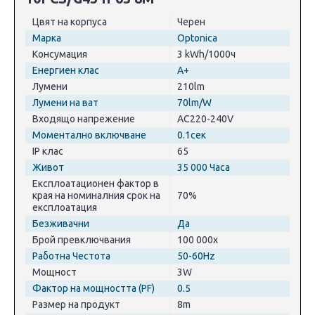
Цвят на корпуса
Черен
Марка
Optonica
Консумация
3 kWh/1000ч
Енергиен клас
A+
Лумени
210lm
Лумени на ват
70lm/W
Входящо напрежение
AC220-240V
Моментално включване
0.1сек
IP клас
65
Живот
35 000 Часа
Експлоатационен фактор в
края на номиналния срок на
70%
експлоатация
Безживачни
Да
Брой превключвания
100 000x
Работна Честота
50-60Hz
Мощност
3W
Фактор на мощността (PF)
0.5
Размер на продукт
8m