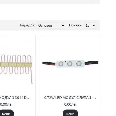
Подредба:
Покажи:
0.36W LED МОДУЛ 3 3014 DC12V 120°ЧЕРВЕН 18*8*2.9mm IP65
0.72W LED МОДУЛ С ЛУПА 3 5050 160° DC12V IP65 RGB 70*16*8mm
0,00лв.
0,00лв.
КУПИ
КУПИ