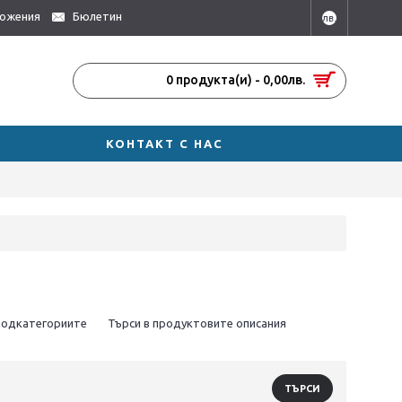
ложения
Бюлетин
лв.
0 продукта(и) - 0,00лв.
КОНТАКТ С НАС
подкатегориите
Търси в продуктовите описания