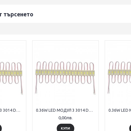
т търсенето
0.36W LED МОДУЛ 3 3014 DC12V 120° ЗЕЛЕН 18*8*2.9mm IP65
0.36W LED МОДУЛ 3 3014 DC12V 120° СИН 18*8*2.9mm IP65
0,00лв.
КУПИ