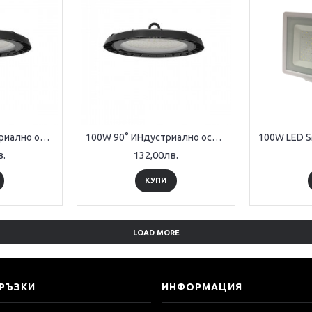
100W 120° ИНдустриално осветително тяло UFO
100W 90° ИНдустриално осветително тяло UFO
в.
132,00лв.
КУПИ
LOAD MORE
ВРЪЗКИ
ИНФОРМАЦИЯ