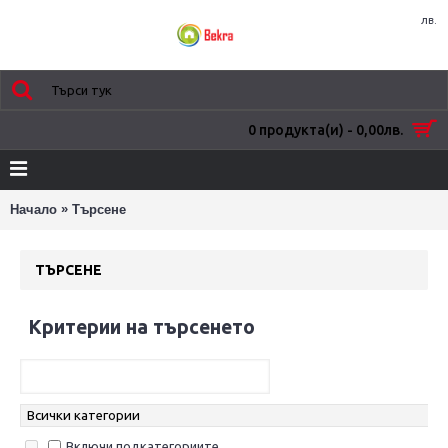
лв.
0 продукта(и) - 0,00лв.
»
Начало
Търсене
ТЪРСЕНЕ
Критерии на търсенето
Включи подкатегориите